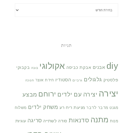
תגיות
diy
אקולוגי
אבנים
אבקת כביסה
בקבוקי
בובה
גלגולים
הסטודיו
פלסטיק
חידת אוצר
גרביים
חנוכה
יצירה
ירוחם
יצירה עם ילדים
מבצע
משחק ילדים
מניעת ריח רע
מגנט
מדבר לדבר
משלוח
מתנה
סדנאות
סריגה
סודה לשתייה
עוגיות
מנות