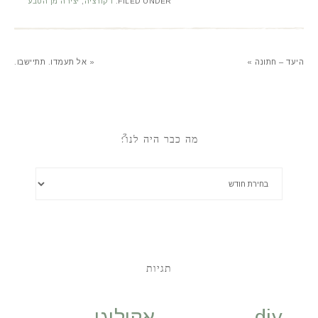
FILED UNDER:
דקורציה
,
יצירה מן הטבע
היעד – חתונה »
« אל תעמדו. תתיישבו.
מה כבר היה לנו?
תגיות
diy
אקולוגי