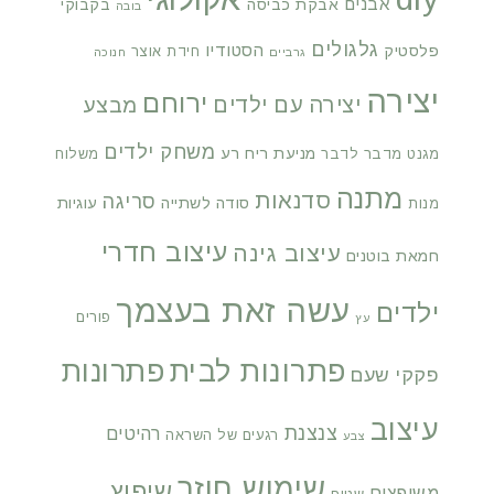
אבנים
אבקת כביסה
בקבוקי
בובה
גלגולים
הסטודיו
פלסטיק
חידת אוצר
גרביים
חנוכה
יצירה
ירוחם
יצירה עם ילדים
מבצע
משחק ילדים
מניעת ריח רע
מגנט
מדבר לדבר
משלוח
מתנה
סדנאות
סריגה
סודה לשתייה
עוגיות
מנות
עיצוב חדרי
עיצוב גינה
חמאת בוטנים
עשה זאת בעצמך
ילדים
פורים
עץ
פתרונות לבית
פתרונות
פקקי שעם
עיצוב
צנצנת
רהיטים
רגעים של השראה
צבע
שימוש חוזר
שיפוץ
משופצים