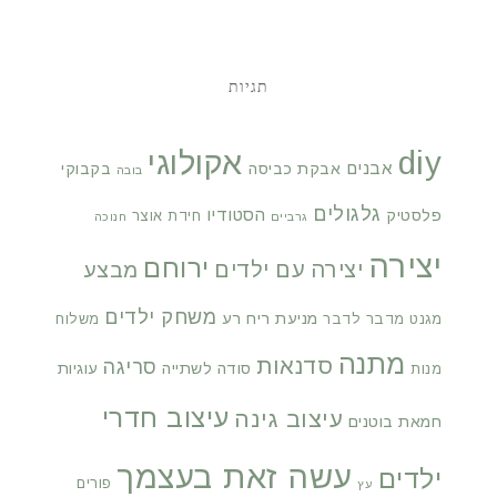
תגיות
diy
אקולוגי
אבנים
אבקת כביסה
בקבוקי
בובה
גלגולים
הסטודיו
פלסטיק
חידת אוצר
גרביים
חנוכה
יצירה
ירוחם
יצירה עם ילדים
מבצע
משחק ילדים
מניעת ריח רע
מגנט
מדבר לדבר
משלוח
מתנה
סדנאות
סריגה
סודה לשתייה
עוגיות
מנות
עיצוב חדרי
עיצוב גינה
חמאת בוטנים
עשה זאת בעצמך
ילדים
פורים
עץ