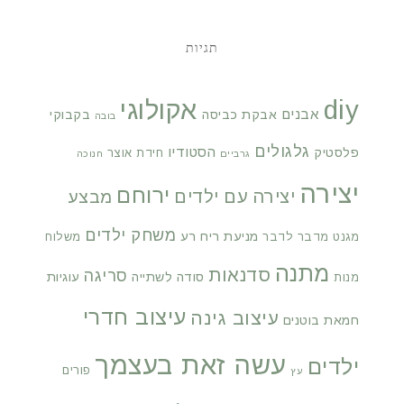
תגיות
diy
אקולוגי
אבנים
אבקת כביסה
בקבוקי
בובה
גלגולים
הסטודיו
פלסטיק
חידת אוצר
גרביים
חנוכה
יצירה
ירוחם
יצירה עם ילדים
מבצע
משחק ילדים
מניעת ריח רע
מגנט
מדבר לדבר
משלוח
מתנה
סדנאות
סריגה
סודה לשתייה
עוגיות
מנות
עיצוב חדרי
עיצוב גינה
חמאת בוטנים
עשה זאת בעצמך
ילדים
פורים
עץ