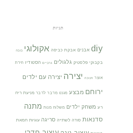
תגיות
diy
אקולוגי
אבנים
אבקת כביסה
בובה
גלגולים
הסטודיו
בקבוקי פלסטיק
חידת
גרביים
יצירה
יצירה עם ילדים
אוצר
חנוכה
ירוחם
מבצע
מניעת ריח
מגנט
מדבר לדבר
מתנה
משחק ילדים
רע
משלוח מנות
סדנאות
סריגה
סודה לשתייה
עוגיות חמאת
עיצוב חדרי
עיצוב גינה