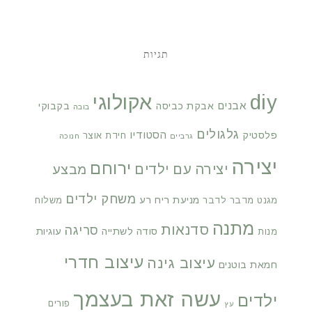
תגיות
diy
אקולוגי
אבנים
אבקת כביסה
בקבוקי
בובה
גלגולים
הסטודיו
פלסטיק
חידת אוצר
גרביים
חנוכה
יצירה
ירוחם
יצירה עם ילדים
מבצע
משחק ילדים
מניעת ריח רע
מגנט
מדבר לדבר
משלוח
מתנה
סדנאות
סריגה
סודה לשתייה
עוגיות
מנות
עיצוב חדרי
עיצוב גינה
חמאת בוטנים
עשה זאת בעצמך
ילדים
פורים
עץ