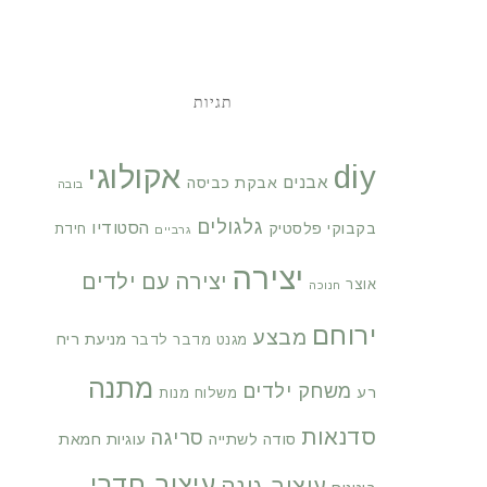
תגיות
diy
אקולוגי
אבנים
אבקת כביסה
בובה
גלגולים
הסטודיו
בקבוקי פלסטיק
חידת
גרביים
יצירה
יצירה עם ילדים
אוצר
חנוכה
ירוחם
מבצע
מניעת ריח
מגנט
מדבר לדבר
מתנה
משחק ילדים
רע
משלוח מנות
סדנאות
סריגה
סודה לשתייה
עוגיות חמאת
עיצוב חדרי
עיצוב גינה