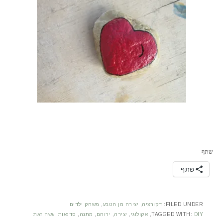
שתף
שתף
FILED UNDER:
דקורציה
,
יצירה מן הטבע
,
משחק ילדים
DIY
TAGGED WITH:
,
אקולוגי
,
יצירה
,
ירוחם
,
מתנה
,
סדנאות
,
עשה זאת