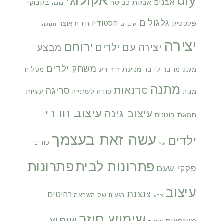
אקולוגי
אבנים
אבקת כביסה
בקבוקי
בובה
גלגולים
הסטודיו
פלסטיק
חידת אוצר
גרביים
חנוכה
יצירה
ירוחם
יצירה עם ילדים
מבצע
משחק ילדים
מניעת ריח רע
מגנט
מדבר לדבר
משלוח
מתנה
סדנאות
סריגה
סודה לשתייה
עוגיות
מנות
עיצוב חדרי
עיצוב גינה
חמאת בוטנים
עשה זאת בעצמך
ילדים
פורים
עץ
פתרונות לבית
פתרונות
פקקי שעם
עיצוב
צנצנת
רהיטים
רגעים של השראה
צבע
שימוש חוזר
שיפוץ