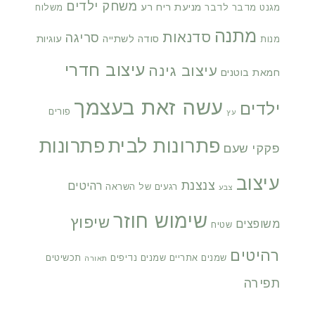
משחק ילדים
מניעת ריח רע
מגנט
מדבר לדבר
משלוח
מתנה
סדנאות
סריגה
סודה לשתייה
עוגיות
מנות
עיצוב חדרי
עיצוב גינה
חמאת בוטנים
עשה זאת בעצמך
ילדים
פורים
עץ
פתרונות לבית
פתרונות
פקקי שעם
עיצוב
צנצנת
רהיטים
רגעים של השראה
צבע
שימוש חוזר
שיפוץ
משופצים
שטיח
רהיטים
שמנים אתריים
שמנים נדיפים
תכשיטים
תאורה
תפירה