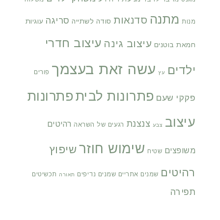
מתנה
סדנאות
סריגה
סודה לשתייה
עוגיות
מנות
עיצוב חדרי
עיצוב גינה
חמאת בוטנים
עשה זאת בעצמך
ילדים
פורים
עץ
פתרונות לבית
פתרונות
פקקי שעם
עיצוב
צנצנת
רהיטים
רגעים של השראה
צבע
שימוש חוזר
שיפוץ
משופצים
שטיח
רהיטים
שמנים אתריים
שמנים נדיפים
תכשיטים
תאורה
תפירה