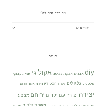
מה כבר היה לנו?
תגיות
diy
אקולוגי
אבנים
אבקת כביסה
בקבוקי
בובה
גלגולים
הסטודיו
פלסטיק
חידת אוצר
גרביים
חנוכה
יצירה
ירוחם
יצירה עם ילדים
מבצע
משחק ילדים
מניעת ריח רע
מגנט
מדבר לדבר
משלוח